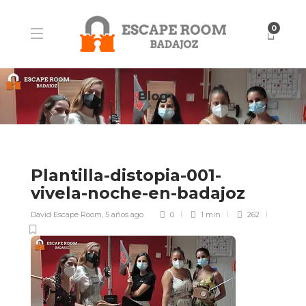
0
Blog
Plantilla-distopia-001-
vivela-noche-en-badajoz
David Escape Room
,
5 años ago
0
1 min
262