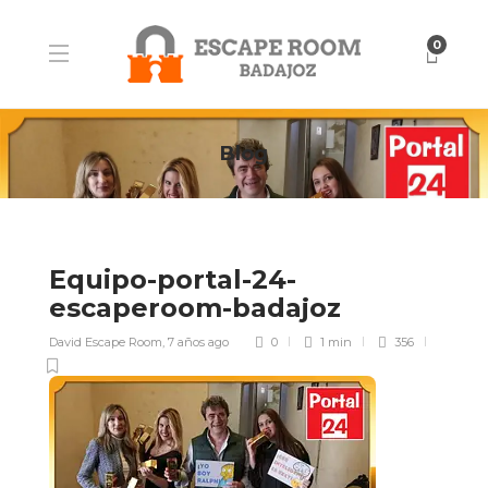
0
Blog
Equipo-portal-24-
escaperoom-badajoz
David Escape Room
,
7 años ago
0
1 min
356