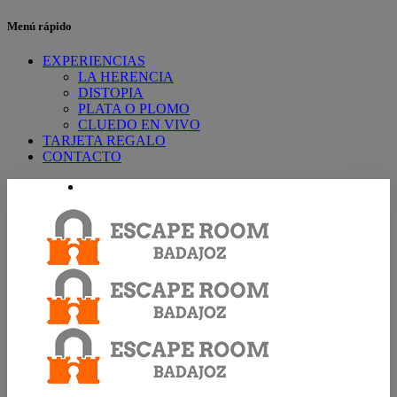
Menú rápido
EXPERIENCIAS
LA HERENCIA
DISTOPIA
PLATA O PLOMO
CLUEDO EN VIVO
TARJETA REGALO
CONTACTO