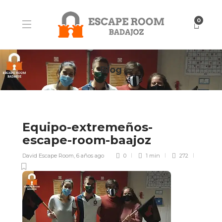
0
Blog
Equipo-extremeños-
escape-room-baajoz
David Escape Room
,
6 años ago
0
1 min
272