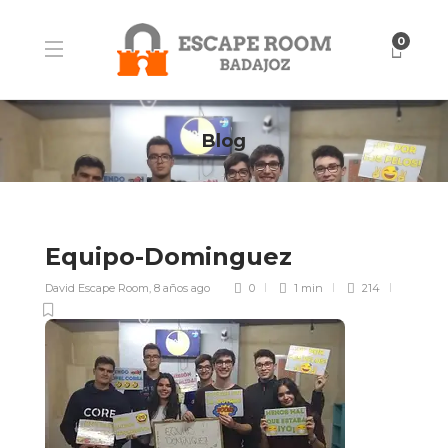
0
Blog
Equipo-Dominguez
David Escape Room
,
8 años ago
0
1 min
214