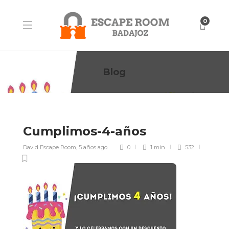
0
Blog
Cumplimos-4-años
David Escape Room
,
5 años ago
0
1 min
532