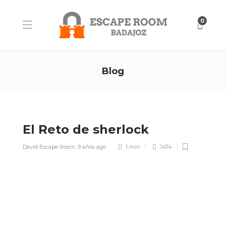
0
Blog
El Reto de sherlock
David Escape Room
,
9 años ago
1 min
1474