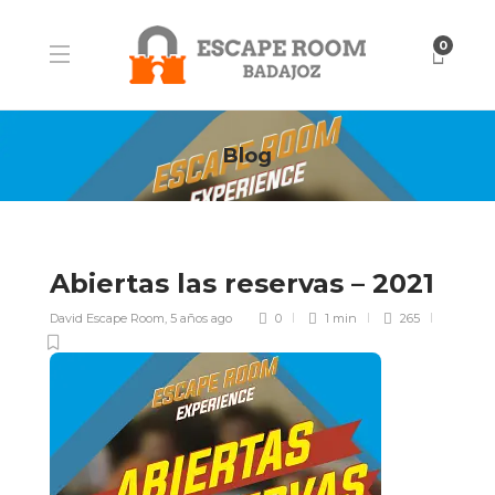
0
Blog
Abiertas las reservas – 2021
David Escape Room
,
5 años ago
0
1 min
265