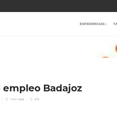
EXPERIENCIAS
T
e empleo Badajoz
1 min
read
475