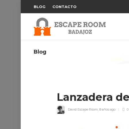
BLOG
CONTACTO
Blog
Lanzadera d
David Escape Room
,
8 años ago
0