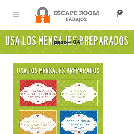
0
paso – 04