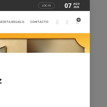
07
AGO
LOG IN
2026
0
ARJETA REGALO
CONTACTO
z