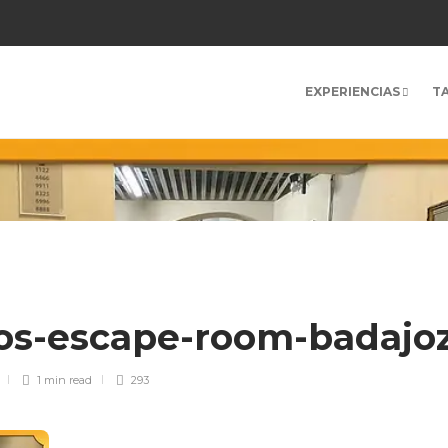
EXPERIENCIAS
T
os-escape-room-badajo
1 min
read
293