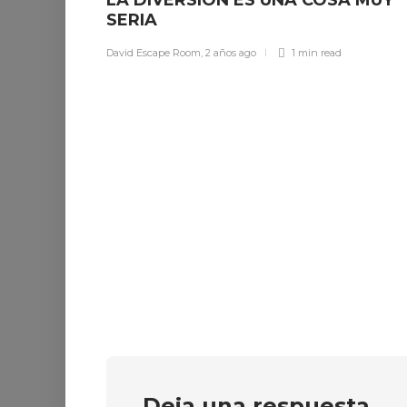
LA DIVERSIÓN ES UNA COSA MUY
SERIA
David Escape Room
,
2 años ago
1 min
read
Deja una respuesta