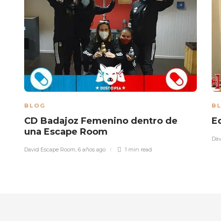
BLOG
B
CD Badajoz Femenino dentro de
E
una Escape Room
Dav
David Escape Room
,
6 años ago
1 min
read