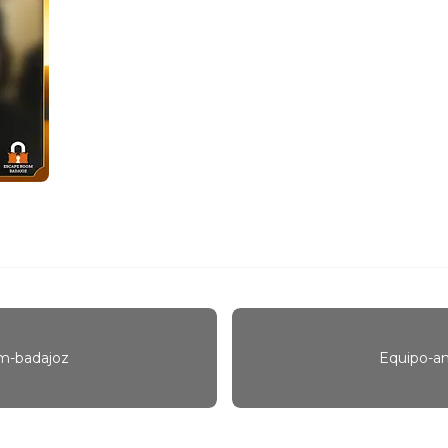
m-badajoz
Equipo-a