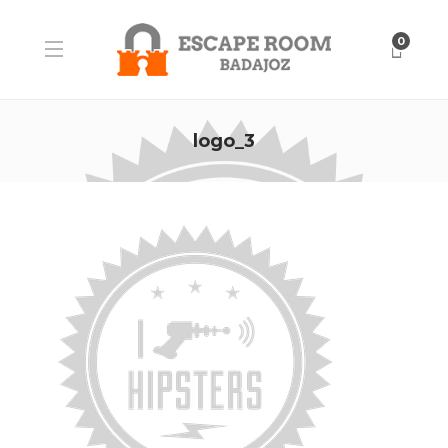
0
logo_3