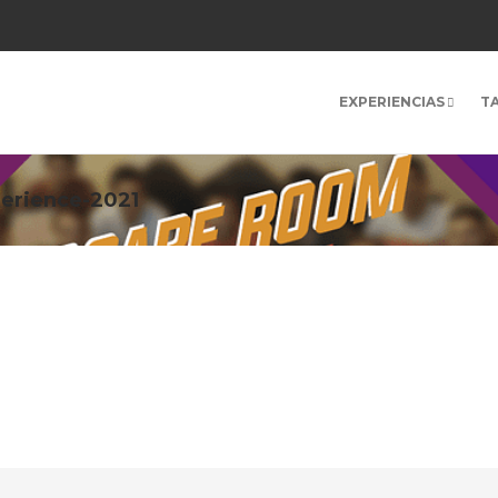
EXPERIENCIAS
T
erience-2021