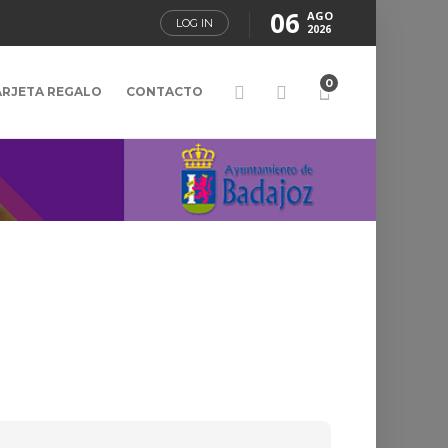
06
AGO
LOG IN
2026
0
ARJETA REGALO
CONTACTO