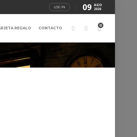
09
AGO
LOG IN
2026
0
ARJETA REGALO
CONTACTO