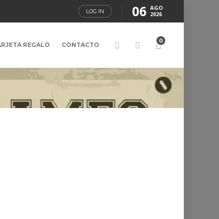
06
AGO
LOG IN
2026
0
ARJETA REGALO
CONTACTO