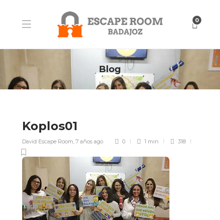
0
Blog
Koplos01
David Escape Room
,
7 años ago
0
1 min
318