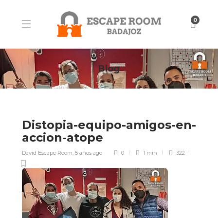
0
Blog
Distopia-equipo-amigos-en-
accion-atope
David Escape Room
,
5 años ago
0
1 min
322