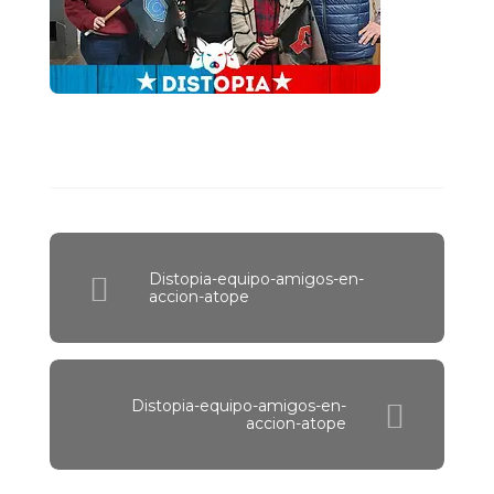
Distopia-equipo-amigos-en-
accion-atope
Distopia-equipo-amigos-en-
accion-atope