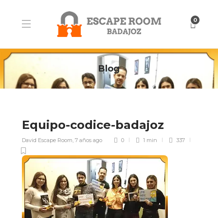
0
Blog
Equipo-codice-badajoz
David Escape Room
,
7 años ago
0
1 min
337