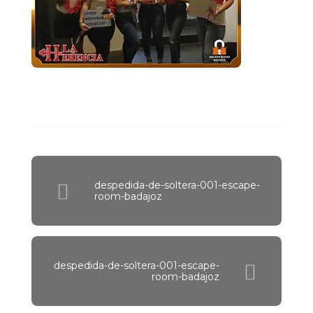
despedida-de-soltera-001-escape-
room-badajoz
despedida-de-soltera-001-escape-
room-badajoz