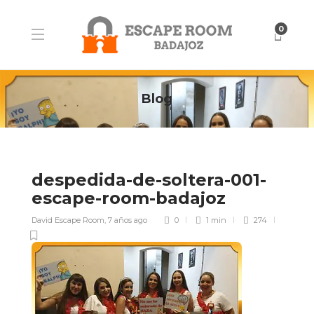
0
Blog
despedida-de-soltera-001-
escape-room-badajoz
David Escape Room
,
7 años ago
0
1 min
274