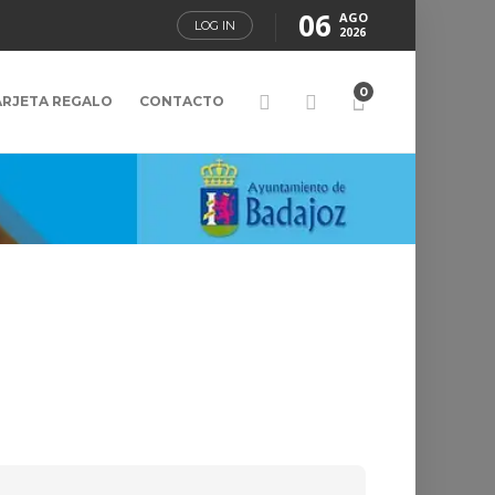
06
AGO
LOG IN
2026
0
ARJETA REGALO
CONTACTO