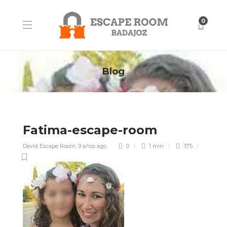
0
Blog
Fatima-escape-room
David Escape Room
,
9 años ago
0
1 min
375