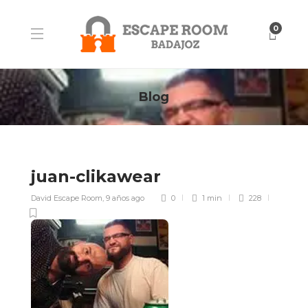
0
Blog
juan-clikawear
David Escape Room
,
9 años ago
0
1 min
228