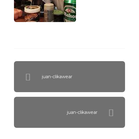
juan-clikawear
juan-clikawear