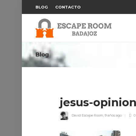
BLOG
CONTACTO
Blog
jesus-opinio
David Escape Room
,
9 años ago
0