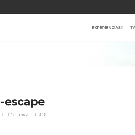
EXPERIENCIAS
T
n-escape
1 min
read
245