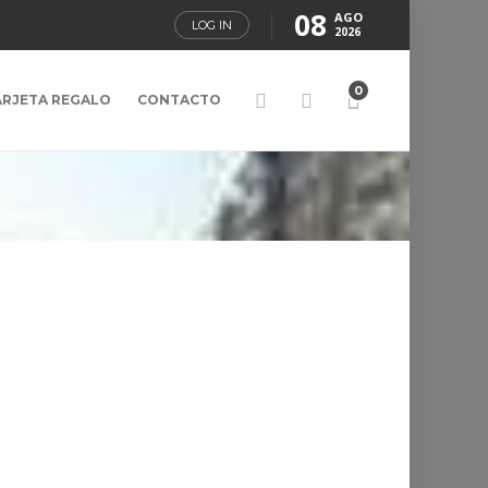
08
AGO
LOG IN
2026
0
ARJETA REGALO
CONTACTO