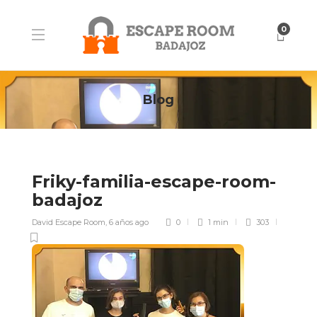
0
Blog
Friky-familia-escape-room-
badajoz
David Escape Room
,
6 años ago
0
1 min
303